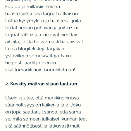
kuuluu ja millaisiin heidän 
haasteisiinsa sinä tarjoat ratkaisun. 
Listaa kysymyksiä ja haasteita, joita 
tiedät heidän pohtivan ja joihin sinä 
tarjoat ratkaisuja: ne ovat nimittäin 
aiheita, joista he varmasti haluaisivat 
lukea blogitekstejä tai jakaa 
ystävilleen somesisältöjä. Näin 
helposti laadit jo pienen 
sisältömarkkinointisuunnitelman!
2. Keskity määrän sijaan laatuun
Usein kuulee, että markkinoinnissa 
säännöllisyys on kaiken a ja o. Joku 
on jopa saattanut sanoa, että sama 
se, mitä someen julkaiset, kunhan teet 
sitä säännöllisesti ja jatkuvasti (hui). 