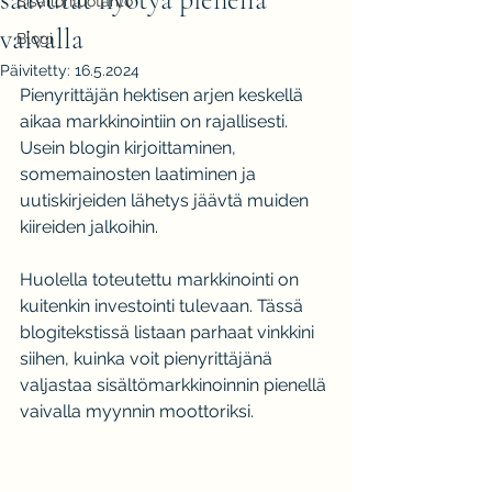
Sisällöntuotanto
vaivalla
Blogi
Päivitetty:
16.5.2024
Pienyrittäjän hektisen arjen keskellä 
aikaa markkinointiin on rajallisesti. 
Usein blogin kirjoittaminen, 
somemainosten laatiminen ja 
uutiskirjeiden lähetys jäävtä muiden 
kiireiden jalkoihin.
Huolella toteutettu markkinointi on 
kuitenkin investointi tulevaan. Tässä 
blogitekstissä listaan parhaat vinkkini 
siihen, kuinka voit pienyrittäjänä 
valjastaa sisältömarkkinoinnin pienellä 
vaivalla myynnin moottoriksi.