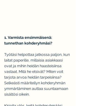
1. Varmista ensimmäisenä: 
tunnethan kohderyhmäsi?
Työtäsi helpottaa jatkossa paljon, kun 
laitat paperille, millaisia asiakkaasi 
ovat ja mihin heidän haasteisiinsa 
vastaat. Mitä he etsivät? Miten voit 
tarjota arvoa heidän tarpeisiinsa? 
Selkeästi määritellyn kohderyhmän 
ymmärtäminen auttaa suuntaamaan 
sisältösi oikein.
Kirjoita ylös, keitä kohderyhmääsi 