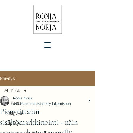
Päivitys
All Posts
Ronja Norja
All Posts
4.12.2023
2 min käytetty lukemiseen
Pienyrittäjän
Yrittäjyys
sisältömarkkinointi - näin
Leipätyö
saavutat hyötyä pienellä