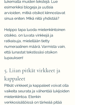
lukemalla muiden tekstejä. Lue 
esimerkiksi blogeja ja uutisia 
arvioiden, mitkä otsikot kiinnostavat 
sinua eniten. Mikä niitä yhdistää?
Helppo tapa luoda mielenkiintoinen 
otsikko, on luvata vinkkejä ja 
ratkaisuja, mielellään tietty 
numeraalinen määrä. Varmista vain, 
että lunastat tekstissäsi otsikon 
lupauksen!
5. Liian pitkät virkkeet ja 
kappaleet
Pitkät virkkeet ja kappaleet voivat olla 
vaikeita seurata ja vähentää lukijoiden 
mielenkiintoa. Etenkin 
verkkosisällöissä on tärkeää pitää 