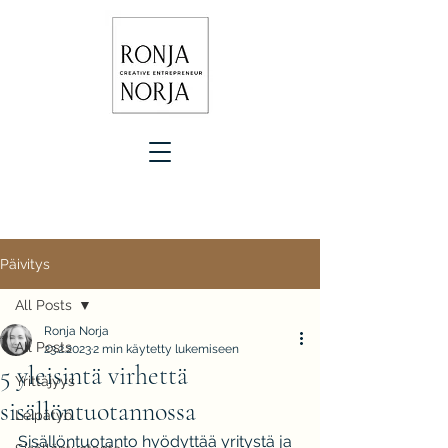
Päivitys
All Posts
Ronja Norja
All Posts
23.2.2023
2 min käytetty lukemiseen
5 yleisintä virhettä
Yrittäjyys
sisällöntuotannossa
Leipätyö
Sisällöntuotanto hyödyttää yritystä ja 