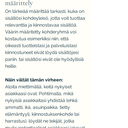
määrittely
On tärkeää määrittää tarkasti, kuka on 
sisältösi kohdeyleisö, jotta voit tuottaa 
relevanttia ja kiinnostavaa sisältöä. 
Väärin määritetty kohderyhmä voi 
kostautua esimerkiksi niin, että 
oikeasti tuotteistasi ja palveluistasi 
kiinnostuneet eivät löydä sisältöjesi 
pariin, tai sisältösi eivät ole hyödyllisiä 
heille.
Näin vältät tämän virheen:
Aloita miettimällä, keitä nykyiset 
asiakkaasi ovat. Pohtimalla, mikä 
nykyisiä asiakkaitasi yhdistää (ehkä 
ammatti, ikä, asuinpaikka, tietty 
elämäntyyli, kiinnostuksenkohde tai 
harrastus), löydät ne tekijät, jotka 
myös potentiaaliset asiakkaasi jakavat.