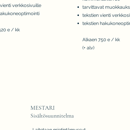
 vienti verkkosivuille
tarvittavat muokkauks
 hakukoneoptimointi
tekstien vienti verkkosi
tekstien hakukoneopti
420 e / kk
Alkaen 750 e / kk
(+ alv)
MESTARI
Sisältösuunnitelma
Laitetaan mietintämyssyt