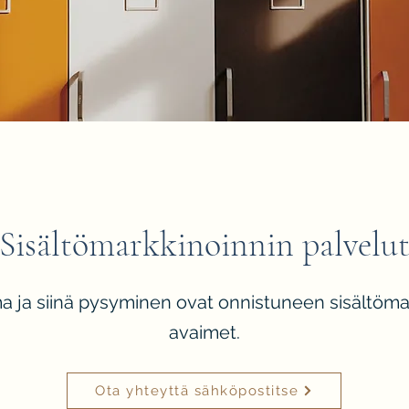
Sisältömarkkinoinnin palvelu
a ja siinä pysyminen ovat onnistuneen sisältöma
avaimet.
Ota yhteyttä sähköpostitse