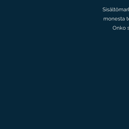
Sisältömark
monesta te
Onko s