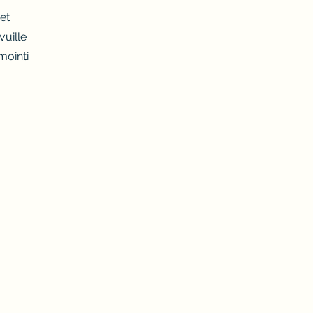
et
vuille
mointi