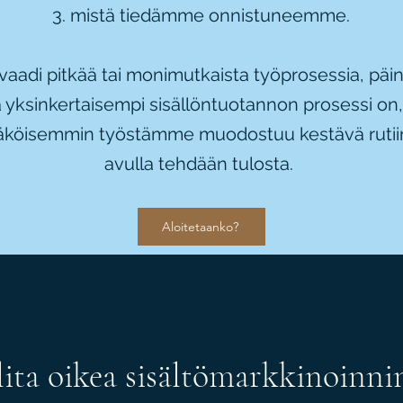
mistä tiedämme onnistuneemme.
vaadi pitkää tai monimutkaista työprosessia, päin
 yksinkertaisempi sisällöntuotannon prosessi on,
köisemmin työstämme muodostuu kestävä rutiin
avulla tehdään tulosta.
Aloitetaanko?
ita oikea sisältömarkkinoinni