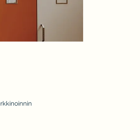
t
rkkinoinnin