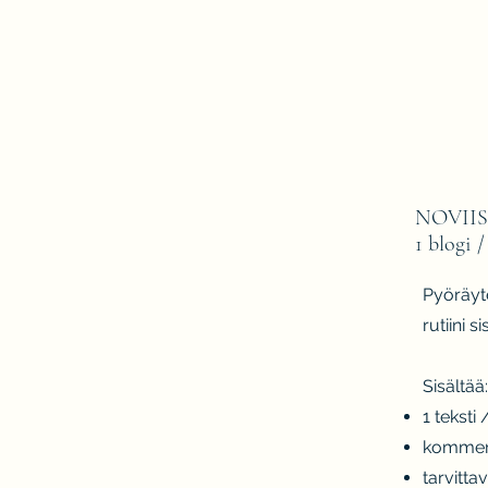
NOVIIS
1 blogi /
Pyöräyte
rutiini 
Sisältää:
1 teksti 
komment
tarvitt