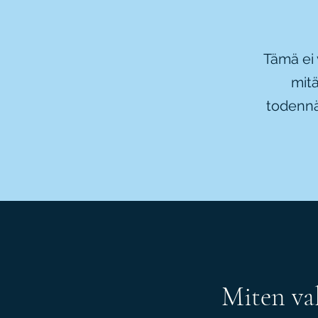
Tämä ei 
mitä
todennä
Miten val