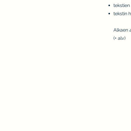
tekstien
tekstin
Alkaen 
(+ alv)