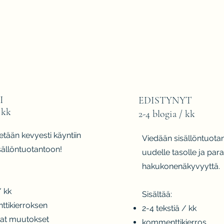
I
EDISTYNYT
 kk
2-4 blogia / kk
tään kevyesti käyntiin
Viedään sisällöntuotan
sisällöntuotantoon!
uudelle tasolle ja par
hakukonenäkyvyyttä.
/ kk
Sisältää:
tikierroksen
2-4 tekstiä / kk
avat muutokset
kommenttikierros