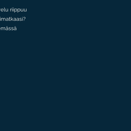
velu riippuu
timatkaasi?
iemässä