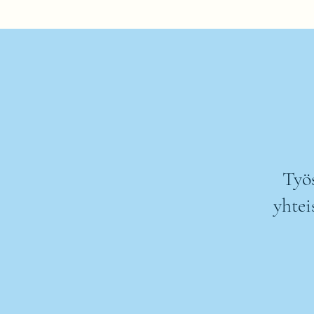
Työs
yhtei