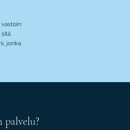
 vastoin:
 sitä
i, jonka
n palvelu?