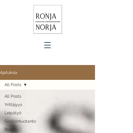
Ajatuksia
All Posts
All Posts
Yrittäjyys
Leipätyö
Sisällöntuotanto
Blogi