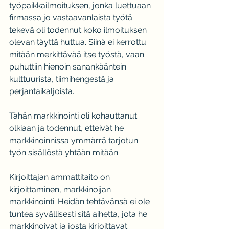
työpaikkailmoituksen, jonka luettuaan 
firmassa jo vastaavanlaista työtä 
tekevä oli todennut koko ilmoituksen 
olevan täyttä huttua. Siinä ei kerrottu 
mitään merkittävää itse työstä, vaan 
puhuttiin hienoin sanankääntein 
kulttuurista, tiimihengestä ja 
perjantaikaljoista.
Tähän markkinointi oli kohauttanut 
olkiaan ja todennut, etteivät he 
markkinoinnissa ymmärrä tarjotun 
työn sisällöstä yhtään mitään.
Kirjoittajan ammattitaito on 
kirjoittaminen, markkinoijan 
markkinointi. Heidän tehtävänsä ei ole 
tuntea syvällisesti sitä aihetta, jota he 
markkinoivat ja josta kirjoittavat.