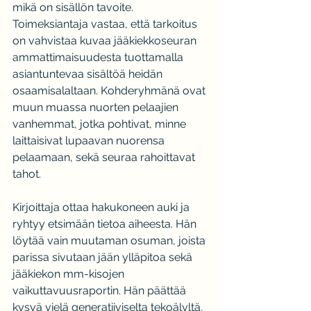
mikä on sisällön tavoite. 
Toimeksiantaja vastaa, että tarkoitus 
on vahvistaa kuvaa jääkiekkoseuran 
ammattimaisuudesta tuottamalla 
asiantuntevaa sisältöä heidän 
osaamisalaltaan. Kohderyhmänä ovat 
muun muassa nuorten pelaajien 
vanhemmat, jotka pohtivat, minne 
laittaisivat lupaavan nuorensa 
pelaamaan, sekä seuraa rahoittavat 
tahot.
Kirjoittaja ottaa hakukoneen auki ja 
ryhtyy etsimään tietoa aiheesta. Hän 
löytää vain muutaman osuman, joista 
parissa sivutaan jään ylläpitoa sekä 
jääkiekon mm-kisojen 
vaikuttavuusraportin. Hän päättää 
kysyä vielä generatiiviselta tekoälyltä, 