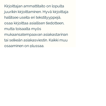
Kirjoittajan ammattitaito on lopulta 
juurikin kirjoittaminen. Hyvä kirjoittaja 
hallitsee useita eri tekstityyppejä, 
osaa kirjoittaa asiallisen tiedotteen, 
mutta toisaalta myös 
mukaansatempaavan asiakastarinan 
tai selkeän asiakasviestin. Kaikki muu 
osaaminen on plussaa.
Substanssiosaaja ja sen substanssin 
sanallistaja ovat kaksi eri 
ammattilaista. Hyvä kirjoittaja ei rajaa 
itseään yhteen nurkkaan, vaan osaa 
ammentaa myös uusista aiheista. 
Hyvän sisällöntuottajan on 
sukellettava tuntemattomaan 