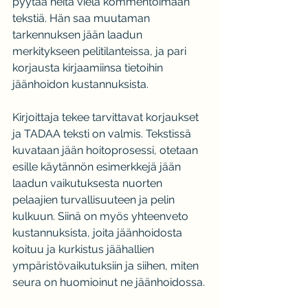
pyytää heitä vielä kommentoimaan 
tekstiä. Hän saa muutaman 
tarkennuksen jään laadun 
merkitykseen pelitilanteissa, ja pari 
korjausta kirjaamiinsa tietoihin 
jäänhoidon kustannuksista.
Kirjoittaja tekee tarvittavat korjaukset 
ja TADAA teksti on valmis. Tekstissä 
kuvataan jään hoitoprosessi, otetaan 
esille käytännön esimerkkejä jään 
laadun vaikutuksesta nuorten 
pelaajien turvallisuuteen ja pelin 
kulkuun. Siinä on myös yhteenveto 
kustannuksista, joita jäänhoidosta 
koituu ja kurkistus jäähallien 
ympäristövaikutuksiin ja siihen, miten 
seura on huomioinut ne jäänhoidossa.