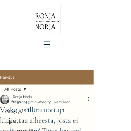
Päivitys
All Posts
Ronja Norja
All Posts
16.5.2024
3 min käytetty lukemiseen
Voiko sisällöntuottaja
Yrittäjyys
kirjoittaa aiheesta, josta ei
Leipätyö
tiedä mitään? Totta kai voi!