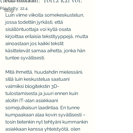
Sisällöntuotanto
Päivitetty:
22.4.
Blogi
Luin viime viikolla somekeskustelun, 
jossa todettiin jyrkästi, että 
sisällöntuottaja voi kyllä osata 
kirjoittaa erilaisia tekstityyppejä, mutta 
ainoastaan jos kaikki tekstit 
käsittelevät samaa aihetta, jonka hän 
tuntee syvällisesti.
Mitä ihmettä, huudahdin mielessäni, 
sillä luin keskustelua saatuani 
valmiiksi blogitekstin 3D-
tulostamisesta ja juuri ennen kuin 
aloitin IT-alan asiakkaani 
somejulkaisun laadintaa. En tunne 
kumpaakaan alaa kovin syvällisesti – 
tosin tietenkin nyt tehtyäni kummankin 
asiakkaan kanssa yhteistyötä, olen 