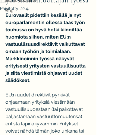
Sisällöntuotanto
Päivitetty:
22.4.
Blogi
Eurovaalit pidettiin kesällä ja nyt 
europarlamentin ollessa taas työn 
touhussa on hyvä hetki kiinnittää 
huomiota siihen, miten EU:n 
vastuullisuusdirektiivit vaikuttavat 
omaan työhön ja toimialaan. 
Markkinoinnin työssä näkyvät 
erityisesti yritysten vastuullisuutta 
ja siitä viestimistä ohjaavat uudet 
säädökset.
EU:n uudet direktiivit pyrkivät 
ohjaamaan yrityksiä viestimään 
vastuullisuudestaan (tai pakottavat 
paljastamaan vastuuttomuutensa) 
entistä läpinäkyvämmin. Yritykset 
voivat nähdä tämän joko uhkana tai 