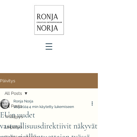
Päivitys
All Posts
Ronja Norja
All Posts
16.9.2024
4 min käytetty lukemiseen
EU:n uudet
Yrittäjyys
vastuullisuusdirektiivit näkyvät
Leipätyö
myös sisällöntuottajan työssä