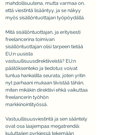
mahdollisuutena, mutta varmaa on, 
että viestintä lisääntyy, ja se näkyy 
myös sisällöntuottajan työpöydällä.
Mitä sisällöntuottajan, ja erityisesti 
freelancerina toimivan 
sisällöntuottajan olisi tarpeen tietää 
EU:n uusista 
vastuullisuusdirektiiveistä? EU:n 
päätöksenteko ja tiedotus voivat 
tuntua hankalilta seurata, joten yritin 
nyt parhaani mukaan tiivistää tähän, 
miten mikäkin direktiivi ehkä vaikuttaa 
freelancerin työhön 
markkinointityössä.
Vastuullisuusviestintä ja sen sääntely 
ovat osa laajempaa megatrendiä: 
kuluttajien pyrkiessä tekemään 