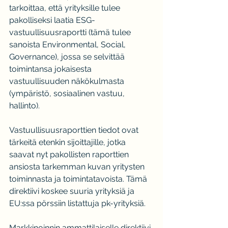
tarkoittaa, että yrityksille tulee 
pakolliseksi laatia ESG-
vastuullisuusraportti (tämä tulee 
sanoista Environmental, Social, 
Governance), jossa se selvittää 
toimintansa jokaisesta 
vastuullisuuden näkökulmasta 
(ympäristö, sosiaalinen vastuu, 
hallinto).
Vastuullisuusraporttien tiedot ovat 
tärkeitä etenkin sijoittajille, jotka 
saavat nyt pakollisten raporttien 
ansiosta tarkemman kuvan yritysten 
toiminnasta ja toimintatavoista. Tämä 
direktiivi koskee suuria yrityksiä ja 
EU:ssa pörssiin listattuja pk-yrityksiä.
Markkinoinnin ammattilaiselle direktiivi 