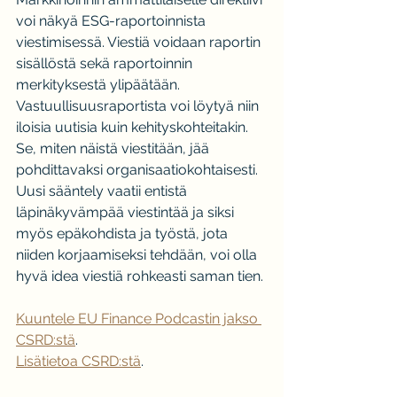
voi näkyä ESG-raportoinnista 
viestimisessä. Viestiä voidaan raportin 
sisällöstä sekä raportoinnin 
merkityksestä ylipäätään. 
Vastuullisuusraportista voi löytyä niin 
iloisia uutisia kuin kehityskohteitakin. 
Se, miten näistä viestitään, jää 
pohdittavaksi organisaatiokohtaisesti. 
Uusi sääntely vaatii entistä 
läpinäkyvämpää viestintää ja siksi 
myös epäkohdista ja työstä, jota 
niiden korjaamiseksi tehdään, voi olla 
hyvä idea viestiä rohkeasti saman tien.
Kuuntele EU Finance Podcastin jakso 
CSRD:stä
.
Lisätietoa CSRD:stä
.