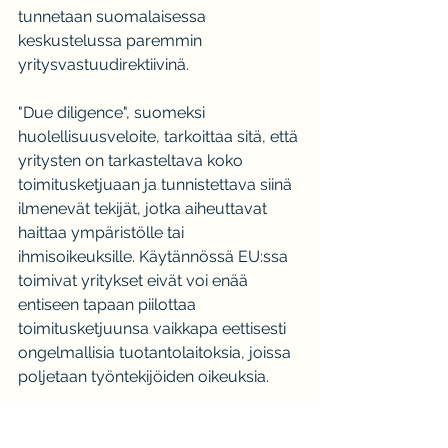
tunnetaan suomalaisessa 
keskustelussa paremmin 
yritysvastuudirektiivinä.
"Due diligence", suomeksi 
huolellisuusveloite, tarkoittaa sitä, että 
yritysten on tarkasteltava koko 
toimitusketjuaan ja tunnistettava siinä 
ilmenevät tekijät, jotka aiheuttavat 
haittaa ympäristölle tai 
ihmisoikeuksille. Käytännössä EU:ssa 
toimivat yritykset eivät voi enää 
entiseen tapaan piilottaa 
toimitusketjuunsa vaikkapa eettisesti 
ongelmallisia tuotantolaitoksia, joissa 
poljetaan työntekijöiden oikeuksia.
Lue tarkemmin CSDDD:stä Työ- ja 