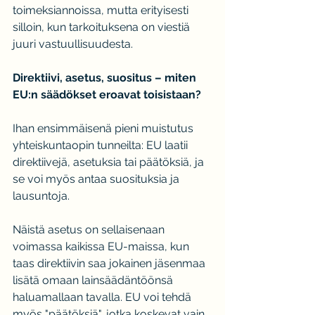
toimeksiannoissa, mutta erityisesti 
silloin, kun tarkoituksena on viestiä 
juuri vastuullisuudesta.
Direktiivi, asetus, suositus – miten 
EU:n säädökset eroavat toisistaan?
Ihan ensimmäisenä pieni muistutus 
yhteiskuntaopin tunneilta: EU laatii 
direktiivejä, asetuksia tai päätöksiä, ja 
se voi myös antaa suosituksia ja 
lausuntoja.
Näistä asetus on sellaisenaan 
voimassa kaikissa EU-maissa, kun 
taas direktiivin saa jokainen jäsenmaa 
lisätä omaan lainsäädäntöönsä 
haluamallaan tavalla. EU voi tehdä 
myös "päätöksiä", jotka koskevat vain 