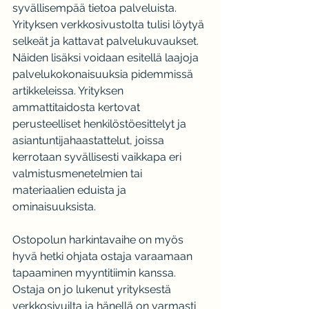
syvällisempää tietoa palveluista. 
Yrityksen verkkosivustolta tulisi löytyä 
selkeät ja kattavat palvelukuvaukset. 
Näiden lisäksi voidaan esitellä laajoja 
palvelukokonaisuuksia pidemmissä 
artikkeleissa. Yrityksen 
ammattitaidosta kertovat 
perusteelliset henkilöstöesittelyt ja 
asiantuntijahaastattelut, joissa 
kerrotaan syvällisesti vaikkapa eri 
valmistusmenetelmien tai 
materiaalien eduista ja 
ominaisuuksista.
Ostopolun harkintavaihe on myös 
hyvä hetki ohjata ostaja varaamaan 
tapaaminen myyntitiimin kanssa. 
Ostaja on jo lukenut yrityksestä 
verkkosivuilta ja hänellä on varmasti 