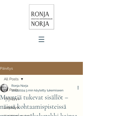
Päivitys
All Posts
Ronja Norja
All Posts
10.12.2024
3 min käytetty lukemiseen
Myyntiä tukevat sisällöt –
Yrittäjyys
näissä kohtaamispisteissä
Leipätyö
myynnin työkalupakki kaipaa