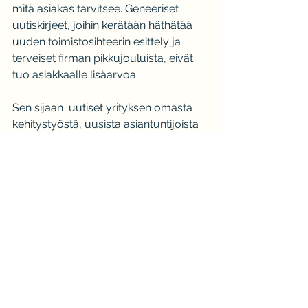
mitä asiakas tarvitsee. Geneeriset 
uutiskirjeet, joihin kerätään häthätää 
uuden toimistosihteerin esittely ja 
terveiset firman pikkujouluista, eivät 
tuo asiakkaalle lisäarvoa.
Sen sijaan  uutiset yrityksen omasta 
kehitystyöstä, uusista asiantuntijoista 
ja palveluista tarjoavat asiakkaalle 
kiinnostavaa ja hyödyllistä tietoa. Pidä 
asiakkaasi ajan tasalla tarjoomastasi 
ja sitouta tarjoamalla sellaista 
sisältöä, jota muu kuin sisäpiiriläinen 
ei saisi käsiinsä. Tällaisia voivat olla 
esimerkiksi syvällisemmät artikkelit 
uusista tuotantomenetelmistä tai 
asiakkaille suunnatut webinaarit.
Huomioi sitouttamisessa myös 