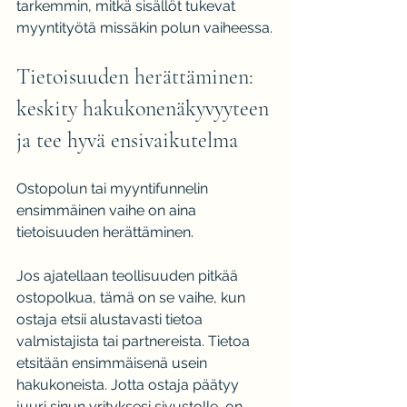
tarkemmin, mitkä sisällöt tukevat 
myyntityötä missäkin polun vaiheessa.
Tietoisuuden herättäminen: 
keskity hakukonenäkyvyyteen 
ja tee hyvä ensivaikutelma
Ostopolun tai myyntifunnelin 
ensimmäinen vaihe on aina 
tietoisuuden herättäminen.
Jos ajatellaan teollisuuden pitkää 
ostopolkua, tämä on se vaihe, kun 
ostaja etsii alustavasti tietoa 
valmistajista tai partnereista. Tietoa 
etsitään ensimmäisenä usein 
hakukoneista. Jotta ostaja päätyy 
juuri sinun yrityksesi sivustolle, on 