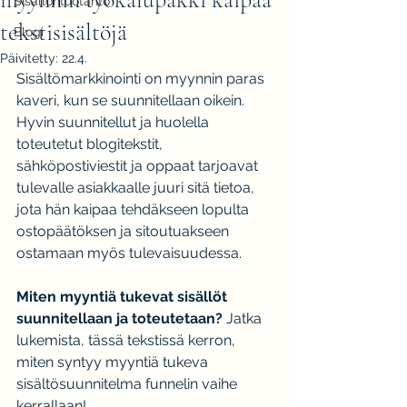
Sisällöntuotanto
tekstisisältöjä
Blogi
Päivitetty:
22.4.
Sisältömarkkinointi on myynnin paras 
kaveri, kun se suunnitellaan oikein. 
Hyvin suunnitellut ja huolella 
toteutetut blogitekstit, 
sähköpostiviestit ja oppaat tarjoavat 
tulevalle asiakkaalle juuri sitä tietoa, 
jota hän kaipaa tehdäkseen lopulta 
ostopäätöksen ja sitoutuakseen 
ostamaan myös tulevaisuudessa.
Miten myyntiä tukevat sisällöt 
suunnitellaan ja toteutetaan?
 Jatka 
lukemista, tässä tekstissä kerron, 
miten syntyy myyntiä tukeva 
sisältösuunnitelma funnelin vaihe 
kerrallaan!