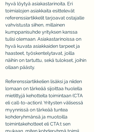
hyvä löytyä asiakastarinoita. Eri 
toimialojen asiakkaita esittelevät 
referenssiartikkelit tarjoavat ostajalle 
vahvistusta siihen, millainen 
kumppanisuhde yrityksen kanssa 
tulisi olemaan. Asiakastarinoissa on 
hyvä kuvata asiakkaiden tarpeet ja 
haasteet, työskentelytavat, joilla 
näihin on tartuttu, sekä tulokset, joihin 
ollaan päästy.
Referenssiartikkelien lisäksi ja niiden 
lomaan on tärkeää sijoittaa huolella 
mietittyjä kehotteita toimintaan (CTA 
eli call-to-action). Yritysten välisessä 
myynnissä on tärkeää tuntea 
kohderyhmänsä ja muotoilla 
toimintakehotteet eli CTA:t sen 
mukaan, miten kohderyhmä toimii 